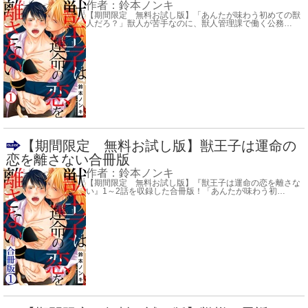
作者：
鈴本ノンキ
【期間限定 無料お試し版】「あんたが味わう初めての獣
人だろ？」獣人が苦手なのに、獣人管理課で働く公務
…
【期間限定 無料お試し版】獣王子は運命の
恋を離さない合冊版
作者：
鈴本ノンキ
【期間限定 無料お試し版】『獣王子は運命の恋を離さな
い』1～2話を収録した合冊版！「あんたが味わう初
…