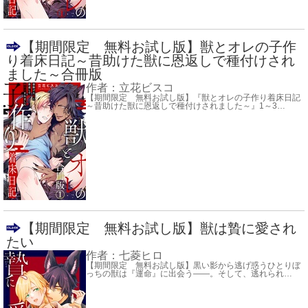
【期間限定 無料お試し版】獣とオレの子作
り着床日記～昔助けた獣に恩返しで種付けされ
ました～合冊版
作者：
立花ビスコ
【期間限定 無料お試し版】『獣とオレの子作り着床日記
～昔助けた獣に恩返しで種付けされました～』1～3
…
【期間限定 無料お試し版】獣は贄に愛され
たい
作者：
七菱ヒロ
【期間限定 無料お試し版】黒い影から逃げ惑うひとりぼ
っちの獣は『運命』に出会う――。そして、逃れられ
…