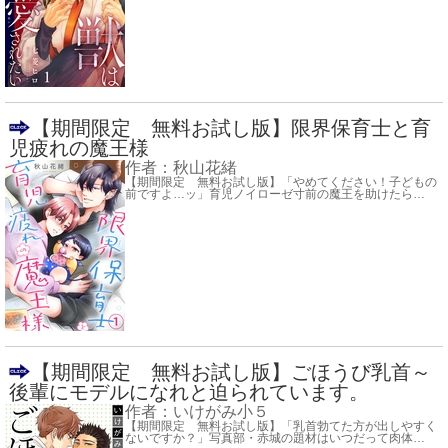
【期間限定 無料お試し版】限界保育士と育
児疲れの魔王様
作者：
秋山花緒
【期間限定 無料お試し版】「やめてください！子どもの
前ですよ…ッ」育児ノイローゼ寸前の魔王を助けたら
…
【期間限定 無料お試し版】ごほうび乳首～
後輩にモデルになれと迫られています。
作者：
いけがみ小５
【期間限定 無料お試し版】「乳首勃てた方が出しやすく
ないですか？」写真部・赤城の題材はいつだって肉体
…