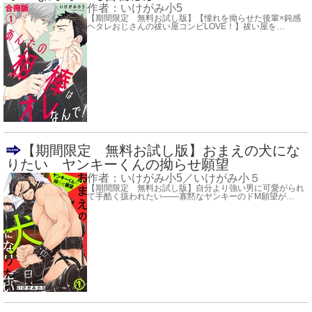
作者：
いけがみ小5
【期間限定 無料お試し版】【憧れを拗らせた後輩×鈍感
ヘタレおじさんの祓い屋コンビLOVE！】祓い屋を
…
【期間限定 無料お試し版】おまえの犬にな
りたい ヤンキーくんの拗らせ願望
作者：
いけがみ小5／いけがみ小５
【期間限定 無料お試し版】自分より強い男に可愛がられ
て手酷く扱われたい――寡黙なヤンキーのドM願望が
…