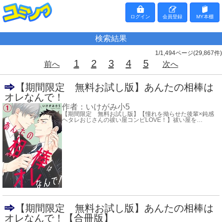
ログイン
会員登録
MY本棚
検索結果
1
/
1,494
ページ(
29,867
件)
1
2
3
4
5
前へ
次へ
【期間限定 無料お試し版】あんたの相棒は
オレなんで！
作者：
いけがみ小5
【期間限定 無料お試し版】【憧れを拗らせた後輩×鈍感
ヘタレおじさんの祓い屋コンビLOVE！】祓い屋を
…
【期間限定 無料お試し版】あんたの相棒は
オレなんで！【合冊版】