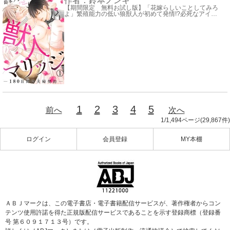
作者：
鈴本ノンキ
【期間限定 無料お試し版】「花嫁らしいことしてみろ
よ」繁殖能力の低い狼獣人が初めて発情!?必死なアイ
…
1
2
3
4
5
前へ
次へ
1
/
1,494
ページ(
29,867
件)
ログイン
会員登録
MY本棚
ＡＢＪマークは、この電子書店・電子書籍配信サービスが、著作権者からコン
テンツ使用許諾を得た正規版配信サービスであることを示す登録商標（登録番
号 第６０９１７１３号）です。