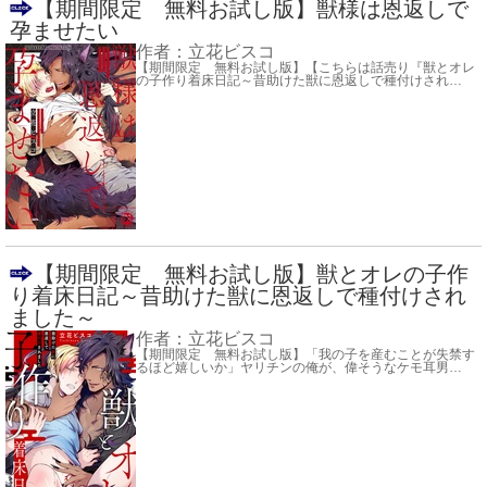
【期間限定 無料お試し版】獣様は恩返しで
孕ませたい
作者：
立花ビスコ
【期間限定 無料お試し版】【こちらは話売り『獣とオレ
の子作り着床日記～昔助けた獣に恩返しで種付けされ
…
【期間限定 無料お試し版】獣とオレの子作
り着床日記～昔助けた獣に恩返しで種付けされ
ました～
作者：
立花ビスコ
【期間限定 無料お試し版】「我の子を産むことが失禁す
るほど嬉しいか」ヤリチンの俺が、偉そうなケモ耳男
…