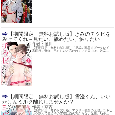
【期間限定 無料お試し版】きみのチクビを
みせてくれ～見たい、舐めたい、触りたい
作者：
靴川
【期間限定 無料お試し版】「早坂の乳首すげーキレイ」
真面目で堅物、男らしいと言われている国山は、教室
…
【期間限定 無料お試し版】雪澄くん、いい
かげんミルク離れしませんか？
作者：
京古
【期間限定 無料お試し版】アラサー教師の太理とユキヒ
ョウ獣人で教え子の雪澄は血の繋がらない兄弟。幼少
…