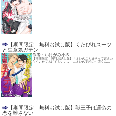
【期間限定 無料お試し版】くたびれスーツ
と生意気ガテン
作者：
いけがみ小５
【期間限定 無料お試し版】「オレのこと好きって言えた
らイカせてあげてもいいよ」…オレの妄想の小西くん
…
【期間限定 無料お試し版】獣王子は運命の
恋を離さない