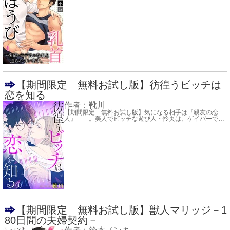
【期間限定 無料お試し版】彷徨うビッチは
恋を知る
作者：
靴川
【期間限定 無料お試し版】気になる相手は『親友の恋
人』――。美人でビッチな遊び人・怜央は、ゲイバーで
…
【期間限定 無料お試し版】獣人マリッジ－1
80日間の夫婦契約－