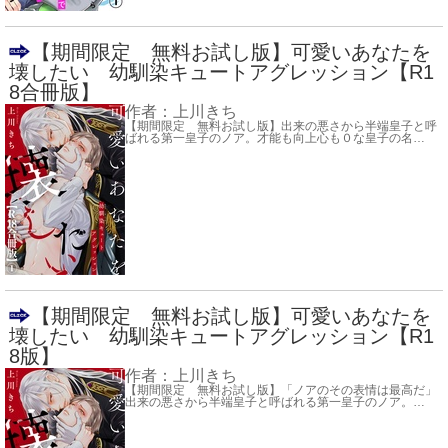
【期間限定 無料お試し版】可愛いあなたを
壊したい 幼馴染キュートアグレッション【R1
8合冊版】
作者：
上川きち
【期間限定 無料お試し版】出来の悪さから半端皇子と呼
ばれる第一皇子のノア。才能も向上心も０な皇子の名
…
【期間限定 無料お試し版】可愛いあなたを
壊したい 幼馴染キュートアグレッション【R1
8版】
作者：
上川きち
【期間限定 無料お試し版】「ノアのその表情は最高だ」
出来の悪さから半端皇子と呼ばれる第一皇子のノア。
…