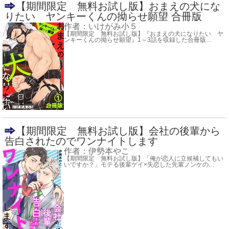
【期間限定 無料お試し版】おまえの犬にな
りたい ヤンキーくんの拗らせ願望 合冊版
作者：
いけがみ小５
【期間限定 無料お試し版】『おまえの犬になりたい ヤ
ンキーくんの拗らせ願望』1～3話を収録した合冊版
…
【期間限定 無料お試し版】会社の後輩から
告白されたのでワンナイトします
作者：
伊勢本やこ
【期間限定 無料お試し版】「俺が恋人に立候補してもい
いですか？」モテる後輩ゲイ×失恋した先輩ノンケの
…